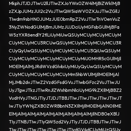
MkphJTJDJTIwU2llJTIwZXJoYWx0ZW4lMjBiZWklMjB
zZXJpJUMzJUI2c2VuJTIwQW5iaWV0ZXJuJTIwZGllJ
TIwdm9sbHN0JUMzJUE0bmRpZ2VuJTIwTnV0enVuZ
3NyZWNodGUlMjBmJUMzJUJDciUyMGFsbGUlMjBFa
W5zYXR6endlY2tlLiUyMiUwQSUyMCUyMCUyMCUyM
CUyMCUyMCU3RCUwQSUyMCUyMCUyMCUyMCU3R
CUyQyUwQSUyMCUyMCUyMCUyMCU3QiUwQSUyM
CUyMCUyMCUyMCUyMCUyMCUyMiU0MHR5cGUlMjIl
M0ElMjAlMjJRdWVzdGlvbiUyMiUyQyUwQSUyMCUyM
CUyMCUyMCUyMCUyMCUyMm5hbWUlMjIlM0ElMjAl
MjJMb2dvJTIwZ2VzdGFsdGVuJTIwbGFzc2VuJTIwJU
UyJTgwJTkzJTIwRnJlZWxhbmNlciUyMG9kZXIlMjBBZ2
VudHVyJTNGJTIyJTJDJTBBJTIwJTIwJTIwJTIwJTIwJT
IwJTIyYWNjZXB0ZWRBbnN3ZXIlMjIlM0ElMjAlN0IlME
ElMjAlMjAlMjAlMjAlMjAlMjAlMjAlMjAlMjIlNDB0eXBlJ
TIyJTNBJTIwJTIyQW5zd2VyJTIyJTJDJTBBJTIwJTIwJ
TIwJTIwJTIwJTIwJTIwJTIwJTIydGV4dCUyMiUzQSUy