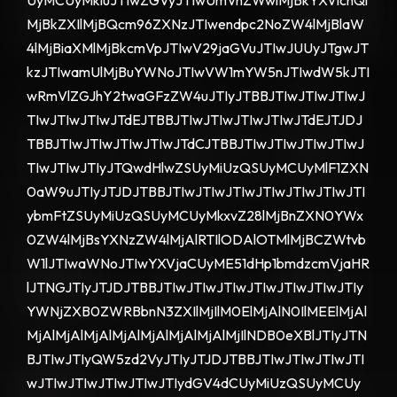
UyMCUyMkluJTIwZGVyJTIwUmVnZWwlMjBkYXVlcnQl
MjBkZXIlMjBQcm96ZXNzJTIwendpc2NoZW4lMjBlaW
4lMjBiaXMlMjBkcmVpJTIwV29jaGVuJTIwJUUyJTgwJT
kzJTIwamUlMjBuYWNoJTIwVW1mYW5nJTIwdW5kJTI
wRmVlZGJhY2twaGFzZW4uJTIyJTBBJTIwJTIwJTIwJ
TIwJTIwJTIwJTdEJTBBJTIwJTIwJTIwJTIwJTdEJTJDJ
TBBJTIwJTIwJTIwJTIwJTdCJTBBJTIwJTIwJTIwJTIwJ
TIwJTIwJTIyJTQwdHlwZSUyMiUzQSUyMCUyMlF1ZXN
0aW9uJTIyJTJDJTBBJTIwJTIwJTIwJTIwJTIwJTIwJTI
ybmFtZSUyMiUzQSUyMCUyMkxvZ28lMjBnZXN0YWx
0ZW4lMjBsYXNzZW4lMjAlRTIlODAlOTMlMjBCZWtvb
W1lJTIwaWNoJTIwYXVjaCUyME51dHp1bmdzcmVjaHR
lJTNGJTIyJTJDJTBBJTIwJTIwJTIwJTIwJTIwJTIwJTIy
YWNjZXB0ZWRBbnN3ZXIlMjIlM0ElMjAlN0IlMEElMjAl
MjAlMjAlMjAlMjAlMjAlMjAlMjAlMjIlNDB0eXBlJTIyJTN
BJTIwJTIyQW5zd2VyJTIyJTJDJTBBJTIwJTIwJTIwJTI
wJTIwJTIwJTIwJTIwJTIydGV4dCUyMiUzQSUyMCUy