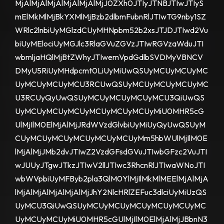
MjAlMjAlMjAlMjAlMjAlMjJ0ZXh0JTIyJTNBJTIwJTIyS
mElMkMlMjBkYXMlMjBzb2dlbmFubnRlJTIwTG9nby1SZ
WRlc2lnbiUyMGlzdCUyMHNpbm52b2xsJTJDJTIwd2Vu
biUyMElociUyMGJlc3RlaGVuZGVzJTIwRGVzaWduJTI
wbmljaHQlMjBtZWhyJTIwemVpdGdlbSVDMyVBNCV
DMyU5RiUyMHdpcmt0LiUyMiUwQSUyMCUyMCUyMC
UyMCUyMCUyMCU3RCUwQSUyMCUyMCUyMCUyMC
U3RCUyQyUwQSUyMCUyMCUyMCUyMCU3QiUwQS
UyMCUyMCUyMCUyMCUyMCUyMCUyMiU0MHR5cG
UlMjIlM0ElMjAlMjJRdWVzdGlvbiUyMiUyQyUwQSUyM
CUyMCUyMCUyMCUyMCUyMCUyMm5hbWUlMjIlM0E
lMjAlMjJMb2dvJTIwZ2VzdGFsdGVuJTIwbGFzc2VuJTI
wJUUyJTgwJTkzJTIwV2llJTIwc3RhcnRlJTIwaWNoJTI
wbWVpbiUyMFByb2pla3QlM0YlMjIlMkMlMEElMjAlMjA
lMjAlMjAlMjAlMjAlMjJhY2NlcHRlZEFuc3dlciUyMiUzQS
UyMCU3QiUwQSUyMCUyMCUyMCUyMCUyMCUyMC
UyMCUyMCUyMiU0MHR5cGUlMjIlM0ElMjAlMjJBbnN3