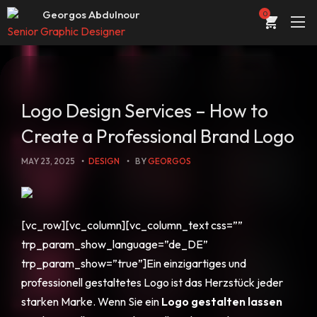
Senior Graphic Designer
Georgos Abdulnour
0
UI/UX Designer
Web developer & designer
ABOUT
PORTFOLIO
Logo Design Services – How to
SERVICES
Create a Professional Brand Logo
CONTACT
MAY 23, 2025
DESIGN
BY
GEORGOS
STORE
BLOG
[vc_row][vc_column][vc_column_text css=””
trp_param_show_language=”de_DE”
trp_param_show=”true”]Ein einzigartiges und
professionell gestaltetes Logo ist das Herzstück jeder
starken Marke. Wenn Sie ein
Logo gestalten lassen