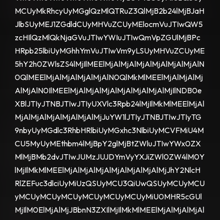
MCUyMkRhcyUyMGglQzMlQTRuZ3QlMjB2b24lMjBJaH
JlbSUyMEJ1ZGdldCUyMHVuZCUyMElocmVuJTIwQW5
zcHIlQzMlQkNjaGVuJTIwYWIuJTIwQmVpZGUlMjBPc
HRpb25lbiUyMGhhYmVuJTIwVm9yLSUyMHVuZCUyME
5hY2h0ZWlsZS4lMjIlMEElMjAlMjAlMjAlMjAlMjAlMjAlN
0QlMEElMjAlMjAlMjAlMjAlN0QlMkMlMEElMjAlMjAlMj
AlMjAlN0IlMEElMjAlMjAlMjAlMjAlMjAlMjAlMjIlNDB0e
XBlJTIyJTNBJTIwJTIyUXVlc3Rpb24lMjIlMkMlMEElMjAl
MjAlMjAlMjAlMjAlMjAlMjJuYW1lJTIyJTNBJTIwJTIyTG
9nbyUyMGdlc3RhbHRlbiUyMGxhc3NlbiUyMCVFMiU4M
CU5MyUyMEthbm4lMjBpY2glMjBtZWluJTIwYWx0ZX
MlMjBMb2dvJTIwJUMzJUJDYmVyYXJiZWl0ZW4lM0Y
lMjIlMkMlMEElMjAlMjAlMjAlMjAlMjAlMjAlMjJhY2NlcH
RlZEFuc3dlciUyMiUzQSUyMCU3QiUwQSUyMCUyMCU
yMCUyMCUyMCUyMCUyMCUyMCUyMiU0MHR5cGUl
MjIlM0ElMjAlMjJBbnN3ZXIlMjIlMkMlMEElMjAlMjAlMjAl