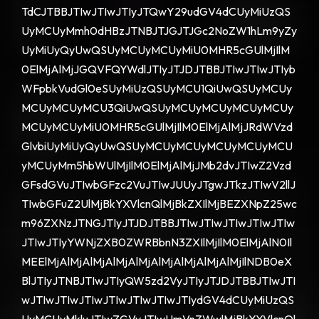
TdCJTBBJTIwJTIwJTIyJTQwY29udGV4dCUyMiUzQS
UyMCUyMmh0dHBzJTNBJTJGJTJGc2NoZW1hLm9yZy
UyMiUyQyUwQSUyMCUyMCUyMiU0MHR5cGUlMjIlM
0ElMjAlMjJGQVFQYWdlJTIyJTJDJTBBJTIwJTIwJTIyb
WFpbkVudGl0eSUyMiUzQSUyMCU1QiUwQSUyMCUy
MCUyMCUyMCU3QiUwQSUyMCUyMCUyMCUyMCUy
MCUyMCUyMiU0MHR5cGUlMjIlM0ElMjAlMjJRdWVzd
GlvbiUyMiUyQyUwQSUyMCUyMCUyMCUyMCUyMCU
yMCUyMm5hbWUlMjIlM0ElMjAlMjJMb2dvJTIwZ2Vzd
GFsdGVuJTIwbGFzc2VuJTIwJUUyJTgwJTkzJTIwV2llJ
TIwbGFuZ2UlMjBkYXVlcnQlMjBkZXIlMjBEZXNpZ25wc
m96ZXNzJTNGJTIyJTJDJTBBJTIwJTIwJTIwJTIwJTIw
JTIwJTIyYWNjZXB0ZWRBbnN3ZXIlMjIlM0ElMjAlN0Il
MEElMjAlMjAlMjAlMjAlMjAlMjAlMjAlMjAlMjIlNDB0eX
BlJTIyJTNBJTIwJTIyQW5zd2VyJTIyJTJDJTBBJTIwJTI
wJTIwJTIwJTIwJTIwJTIwJTIwJTIydGV4dCUyMiUzQS