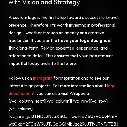
with Vision and Strategy
A custom logo is the first step toward a successful brand
presence. Therefore, it’s worth investing in professional
design – whether through an agency or a creative
freelancer. If you want to
have your logo designed
,
think long-term. Rely on expertise, experience, and
attention to detail. This ensures that your logo remains
impactful today and into the future.
Follow us on
Instagram
for inspiration and to see our
latest design projects. For more information about
logo
development
, you can also visit Wikipedia.
[/vc_column_text][/vc_column][/vc_row][vc_row]
[vc_column]
[vc_raw_js]JTNDc2NyaXB0JTIwdHlwZSUzRCUyMmF
wcGxpY2F0aW9uJTJGbGQlMkJqc29uJTIyJTNFJTBBJ