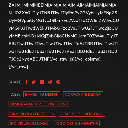
ZXIlMjIlMkMlMEElMjAlMjAlMjAlMjAlMjAlMjAlMjAlMjAl
MjJ0ZXh0JTIyJTNBJTIwJTIyRm9yZGVybiUyMFNpZS
UyMGVpbiUyMGtvc3Rlbmxvc2VzJTIwQW5nZWJvdCU
yMGFuJTIwdW5kJTIwbGFzc2VuJTIwU2llJTIwc2ljaCU
yMHBlcnMlQzMlQjZubGljaCUyMGJlcmF0ZW4uJTIyJT
BBJTIwJTIwJTIwJTIwJTIwJTIwJTdEJTBBJTIwJTIwJTI
wJTIwJTdEJTBBJTIwJTIwJTVEJTBBJTdEJTBBJTNDJ
TJGc2NyaXB0JTNF[/vc_raw_js][/vc_column]
[/vc_row]
SHARE:
TAGS:
BRANDING DESIGN
CORPORATE DESIGN
DESIGNAGENTUR DEUTSCHLAND
FIRMENLOGO ERSTELLEN
GRAFIKDESIGNER LOGO
INDIVIDUELLES LOGO
LOGO DESIGN AGENTUR