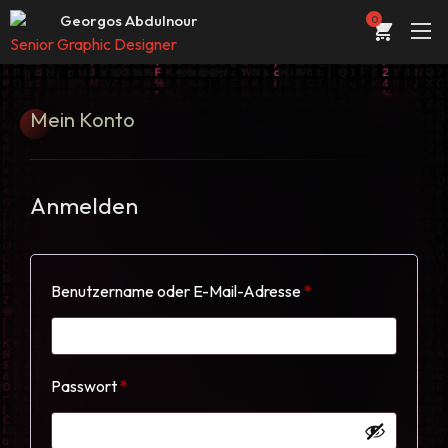
Web Entwickler / Designer
Georgos Abdulnour
0
Senior Graphic Designer
UI/UX Designer
ÜBER
Web Entwickler / Designer
Mein
Konto
PORTFOLIO
DIENSTLEISTUNGEN
Anmelden
KONTAKT
STORE
Erforderlich
Benutzername oder E-Mail-Adresse
*
BLOG
Erforderlich
Passwort
*