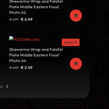
Shawarma Wrap and Falafel
Plate Middle Eastern Food
Photo 62
Ursprünglicher
Aktueller
€
2.49
€
4.99
Preis
Preis
war:
ist:
€ 4.99
€ 2.49.
Angebot!
Shawarma Wrap and Falafel
Plate Middle Eastern Food
Photo 64
Ursprünglicher
Aktueller
€
2.49
€
4.99
Preis
Preis
war:
ist:
€ 4.99
€ 2.49.
2