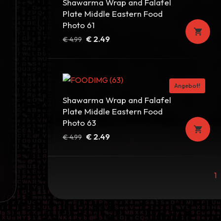
Shawarma Wrap and Falafel
Plate Middle Eastern Food
Photo 61
Ursprünglicher
Aktueller
€
2.49
€
4.99
Preis
Preis
war:
ist:
€ 4.99
€ 2.49.
Angebot!
Shawarma Wrap and Falafel
Plate Middle Eastern Food
Photo 63
Ursprünglicher
Aktueller
€
2.49
€
4.99
Preis
Preis
war:
ist:
€ 4.99
€ 2.49.
1