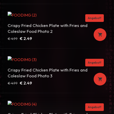
Preis
Preis
war:
ist:
€ 4.99
€ 2.49.
Angebot!
Crispy Fried Chicken Plate with Fries and
Coleslaw Food Photo 2
Ursprünglicher
Aktueller
€
2.49
€
4.99
Preis
Preis
war:
ist:
€ 4.99
€ 2.49.
Angebot!
Crispy Fried Chicken Plate with Fries and
Coleslaw Food Photo 3
Ursprünglicher
Aktueller
€
2.49
€
4.99
Preis
Preis
war:
ist:
€ 4.99
€ 2.49.
Angebot!