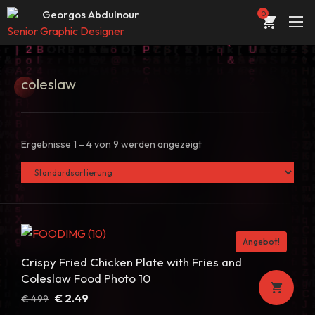
Web Entwickler / Designer
Georgos Abdulnour
0
Senior Graphic Designer
UI/UX Designer
ÜBER
Web Entwickler / Designer
coleslaw
PORTFOLIO
DIENSTLEISTUNGEN
Ergebnisse 1 – 4 von 9 werden angezeigt
KONTAKT
STORE
BLOG
Angebot!
Crispy Fried Chicken Plate with Fries and
Coleslaw Food Photo 10
Ursprünglicher
Aktueller
€
2.49
€
4.99