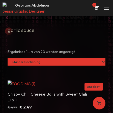
Web Entwickler / Designer
Georgos Abdulnour
0
Senior Graphic Designer
UI/UX Designer
ÜBER
Web Entwickler / Designer
garlic
sauce
PORTFOLIO
DIENSTLEISTUNGEN
Ergebnisse 1 – 4 von 20 werden angezeigt
KONTAKT
STORE
BLOG
Angebot!
Crispy Chili Cheese Balls with Sweet Chili
Dip 1
Ursprünglicher
Aktueller
€
2.49
€
4.99