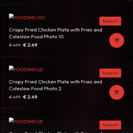
Preis
Preis
war:
ist:
€ 4.99
€ 2.49.
Angebot!
Crispy Fried Chicken Plate with Fries and
Coleslaw Food Photo 10
Ursprünglicher
Aktueller
€
2.49
€
4.99
Preis
Preis
war:
ist:
€ 4.99
€ 2.49.
Angebot!
Crispy Fried Chicken Plate with Fries and
Coleslaw Food Photo 2
Ursprünglicher
Aktueller
€
2.49
€
4.99
Preis
Preis
war:
ist:
€ 4.99
€ 2.49.
Angebot!