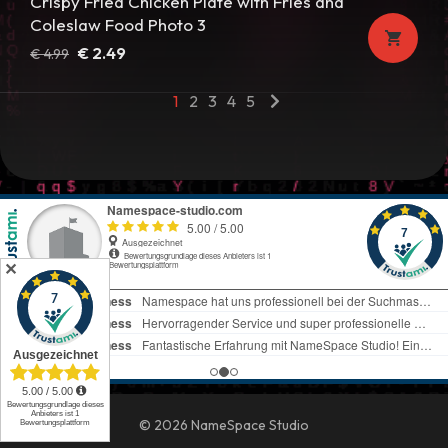
Crispy Fried Chicken Plate with Fries and
Coleslaw Food Photo 3
Ursprünglicher
Aktueller
€
2.49
€
4.99
Preis
Preis
1
2
3
4
5
war:
ist:
€ 4.99
€ 2.49.
✕
© 2026 NameSpace Studio