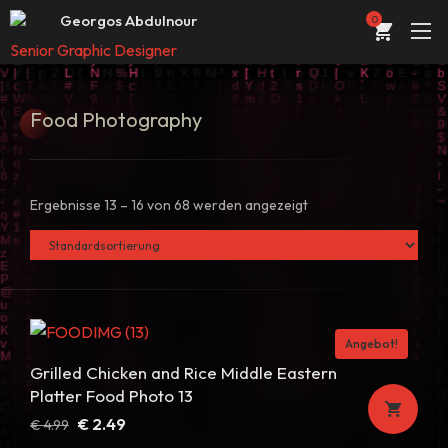
Web Entwickler / Designer
Georgos Abdulnour
0
Senior Graphic Designer
UI/UX Designer
ÜBER
Web Entwickler / Designer
Food
Photography
PORTFOLIO
DIENSTLEISTUNGEN
Ergebnisse 13 – 16 von 68 werden angezeigt
KONTAKT
STORE
BLOG
Angebot!
Grilled Chicken and Rice Middle Eastern
Platter Food Photo 13
Ursprünglicher
Aktueller
€
2.49
€
4.99