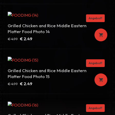
Preis
Preis
war:
ist:
€ 4.99
€ 2.49.
Angebot!
Grilled Chicken and Rice Middle Eastern
Platter Food Photo 14
Ursprünglicher
Aktueller
€
2.49
€
4.99
Preis
Preis
war:
ist:
€ 4.99
€ 2.49.
Angebot!
Grilled Chicken and Rice Middle Eastern
Platter Food Photo 15
Ursprünglicher
Aktueller
€
2.49
€
4.99
Preis
Preis
war:
ist:
€ 4.99
€ 2.49.
Angebot!