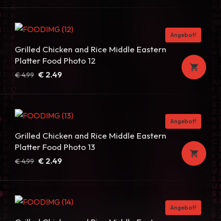
Preis
Preis
war:
ist:
€ 4.99
€ 2.49.
Angebot!
Grilled Chicken and Rice Middle Eastern
Platter Food Photo 12
Ursprünglicher
Aktueller
€
2.49
€
4.99
Preis
Preis
war:
ist:
€ 4.99
€ 2.49.
Angebot!
Grilled Chicken and Rice Middle Eastern
Platter Food Photo 13
Ursprünglicher
Aktueller
€
2.49
€
4.99
Preis
Preis
war:
ist:
€ 4.99
€ 2.49.
Angebot!