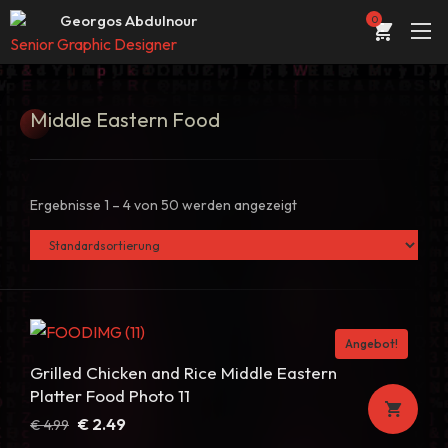
Web Entwickler / Designer
Georgos Abdulnour
0
Senior Graphic Designer
UI/UX Designer
ÜBER
Web Entwickler / Designer
Middle
Eastern Food
PORTFOLIO
DIENSTLEISTUNGEN
Ergebnisse 1 – 4 von 50 werden angezeigt
KONTAKT
STORE
BLOG
Angebot!
Grilled Chicken and Rice Middle Eastern
Platter Food Photo 11
Ursprünglicher
Aktueller
€
2.49
€
4.99